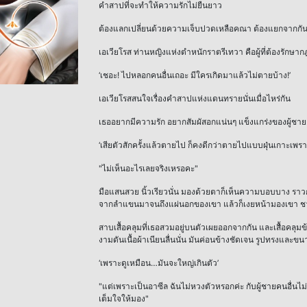
คำสาปที่จะทำให้ความรักไม่ยืนยาว
ต้องแลกเปลี่ยนด้วยความเจ็บปวดเหลือคณา ต้องแยกจากกัน
เอเวียโรส ท่านหญิงแห่งตำหนักราตรีเทวา คือผู้ที่ต้องรักษากฎ
‘เชอะ! ไปหลอกคนอื่นเถอะ มีใครเกิดมาแล้วไม่ตายบ้าง!’
เอเวียโรสสนใจเรื่องคำสาปแห่งแดนทรายนั่นเมื่อไหร่กัน
เธออยากมีความรัก อยากสัมผัสอกแน่นๆ แข็งแกร่งของผู้ชาย
‘เสียตัวสักครั้งแล้วตายไป ก็คงดีกว่าตายไปแบบฝุ่นเกาะเพรา
"ไม่เห็นอะไรเลยจริงเหรอคะ"
มือแสนสวย นิ้วเรียวนั่น มองด้วยตาก็เห็นความบอบบาง ราว
จากลำแขนมาจนถึงแผ่นอกของเขา แล้วก็เงยหน้ามองเขา ชายหน
สาบเสื้อคลุมที่เธอสวมอยู่บนตัวเผยออกจากกัน และเสื้อคลุมข
งามดันเนื้อผ้าเนียนลื่นนั่น มันค่อนข้างชัดเจน รูปทรงและขน
‘เพราะดูเหมือน…มันจะใหญ่เกินตัว’
"แต่เพราะเป็นอาซีล ฉันไม่หวงตัวหรอกค่ะ กับผู้ชายคนอื่นไ
เต็มใจให้มอง"