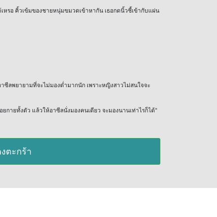
เหรอ คิ้วเข้มของชายหนุ่มขมวดเข้าหากัน เธอกดนิ้วชี้เข้ากับแผ่น
ชายอาซีลพยายามที่จะไม่มองต่ำมากนัก เพราะหญิงสาวไม่สนใจจะ
ยกายทั้งตัว แล้วให้อาซีลนั่งมองคนเดียว จะมองนานเท่าไรก็ได้"
มลงตะกร้า