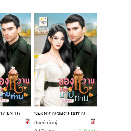
นายท่าน
ของหวานของนายท่าน
Top Author 
กัณฑ์กนิษฐ์
กัณฑ์กนิษฐ์