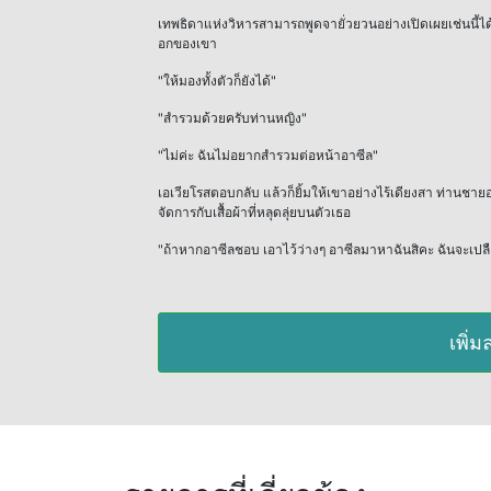
เทพธิดาแห่งวิหารสามารถพูดจายั่วยวนอย่างเปิดเผยเช่นนี้ได้
อกของเขา
"ให้มองทั้งตัวก็ยังได้"
"สำรวมด้วยครับท่านหญิง"
"ไม่ค่ะ ฉันไม่อยากสำรวมต่อหน้าอาซีล"
เอเวียโรสตอบกลับ แล้วก็ยิ้มให้เขาอย่างไร้เดียงสา ท่าน
จัดการกับเสื้อผ้าที่หลุดลุ่ยบนตัวเธอ
"ถ้าหากอาซีลชอบ เอาไว้ว่างๆ อาซีลมาหาฉันสิคะ ฉันจะเปลือ
เพิ่