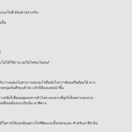
แบบไม่ดี ต้องตายจากกัน
นั้น
!
ะไม่ได้ใช้งาน เอเวียโรสจะไม่ทน!’
กับว่าเธอคงไม่สามารถยกอะไรที่หนักไปกว่าช้อนหรือส้อมได้ ลาก
ุ่มก้มศีรษะต่ำลง แล้วก็ต้องเงยหน้าขึ้น
้างหนึ่งก็เลื่อนหลุดลงจากหัวไหล่ มองจากที่สูงก็เห็นทรวงอกอวบ
าดที่เธอต้องแบกรับนั่น น่าพิศวง
ม่มีโอกาสได้มองฉันอย่างใกล้ชิดแบบนี้หรอกนะคะ สำหรับอาซีล ฉัน