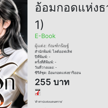
อ้อมกอดแห่งธา
1)
E-Book
ผู้แต่ง: กัณฑ์กนิษฐ์
สำนักพิมพ์: ไลต์ออฟเลิฟ
ปีที่พิมพ์: -
ครั้งที่ตีพิมพ์: -
วันที่วางแผง: -
ซีรีส์ชุด: อ้อมกอดแห่งธาริออน
255 บาท
‘คำสาปแห่งแดนทราย’