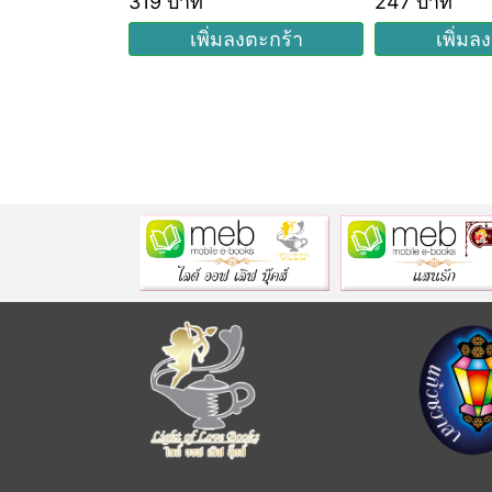
E-Book
319 บาท
247 บาท
งตะกร้า
เพิ่มลงตะกร้า
เพิ่มล