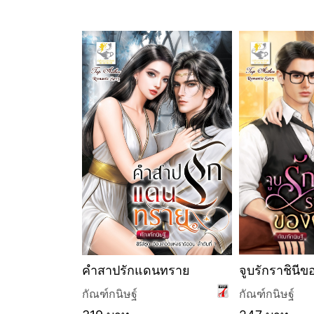
ทราย (ซีรีส์
คำสาปรักแดนทราย
จูบรักราชินี
ห่งธาริออน
กัณฑ์กนิษฐ์
กัณฑ์กนิษฐ์