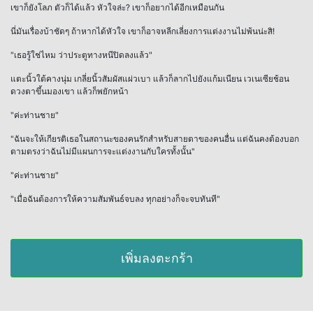
เขาก็ยังโลภ ตัวก็ได้แล้ว หัวใจล่ะ? เขาก็อยากได้อีกเหมือนกัน
นี่มันเรื่องบ้าชัดๆ ถ้าหากได้หัวใจ เขาก็อาจหลีกเลี่ยงการแต่งงานไม่พ้นน่ะสิ!
"เธอรู้ใช่ไหม ว่าประตูทางหนีปิดลงแล้ว"
แตะนิ้วใต้คางนุ่ม เกลี่ยนิ้วสัมผัสแผ่วเบา แล้วก็ลากไปยังแก้มเนียน เวเนเซียช้อน
ดวงตาขึ้นมองเขา แล้วก็พยักหน้า
"ค่ะท่านชาย"
"ฉันจะให้เกียรติเธอในสถานะของคนรักสำหรับสายตาของคนอื่น แต่ฉันคงต้องบอก
ตามตรงว่าฉันไม่มีแผนการจะแต่งงานกับใครทั้งนั้น"
"ค่ะท่านชาย"
"เมื่อฉันต้องการให้ความสัมพันธ์จบลง ทุกอย่างก็จะจบทันที"
เพิ่มลงตะกร้า