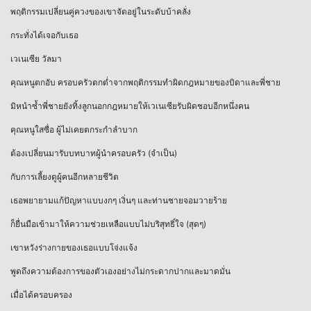
พฤติกรรมเปลี่ยนคู่ควงของเขาจัดอยู่ในระดับบ้าคลั่ง
กระทั่งได้เจอกับเธอ
เวเนเซีย วัลมา
คุณหนูตกอับ ครอบครัวตกต่ำจากพฤติกรรมทำผิดกฎหมายของบิดาและพี่ชาย
มิหนำซ้ำพี่ชายยังทิ้งลูกนอกกฎหมายให้เวเนเซียรับผิดชอบอีกหนึ่งคน
คุณหนูใสซื่อ ผู้ไม่เคยตกระกำลำบาก
ต้องเปลี่ยนมารับบทบาทผู้นำครอบครัว (จำเป็น)
กับการเลี้ยงดูผู้คนอีกหลายชีวิต
เธอพยายามแก้ปัญหาแบบงกๆ เงิ่นๆ และท่านชายจอมวายร้าย
ก็ยื่นมือเข้ามาให้ความช่วยเหลือแบบไม่บริสุทธิ์ใจ (สุดๆ)
เขาหวังร่างกายของเธอแบบโจ่งแจ้ง
พูดถึงความต้องการของตัวเองอย่างไม่กระดากปากและมาดมั่น
เมื่อได้ครอบครอง