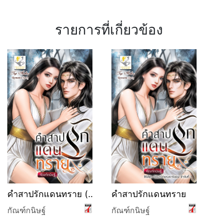
รายการที่เกี่ยวข้อง
คำสาปรักแดนทราย (ซี
คำสาปรักแดนทราย
รีส์ชุด อ้อมกอดแห่งธาริ
กัณฑ์กนิษฐ์
กัณฑ์กนิษฐ์