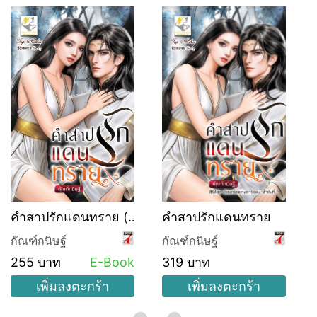
คำสาปรักแดนทราย (ซี
คำสาปรักแดนทราย
รีส์ชุด อ้อมกอดแห่งธาริ
กัณฑ์กนิษฐ์
กัณฑ์กนิษฐ์
ออน ลำดับที่ 1)
255 บาท
E-Book
319 บาท
เพิ่มลงตะกร้า
เพิ่มลงตะกร้า