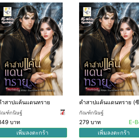
คำสาปแค้นแดนทราย
คำสาปแค้นแดนทราย (ซีร
ชุด อ้อมกอดแห่งธาริออ
กัณฑ์กนิษฐ์
กัณฑ์กนิษฐ์
ลำดับที่ 2)
349 บาท
279 บาท
E-B
เพิ่มลงตะกร้า
เพิ่มลงตะกร้า