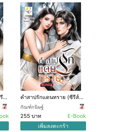
ีส์
คำสาปรักแดนทราย (ซีรีส์
น
ชุด อ้อมกอดแห่งธาริออน
กัณฑ์กนิษฐ์
ลำดับที่ 1)
ook
255 บาท
E-Book
เพิ่มลงตะกร้า