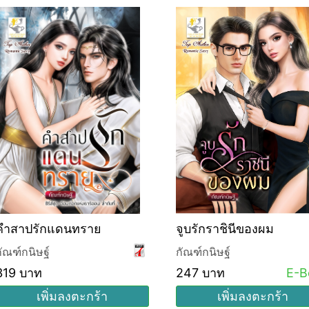
คำสาปรักแดนทราย
จูบรักราชินีของผม
กัณฑ์กนิษฐ์
กัณฑ์กนิษฐ์
319 บาท
247 บาท
E-B
เพิ่มลงตะกร้า
เพิ่มลงตะกร้า