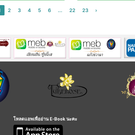
1
2
3
4
5
6
...
22
23
›
โหลดแอพเพื่ออ่าน E-Book นะคะ