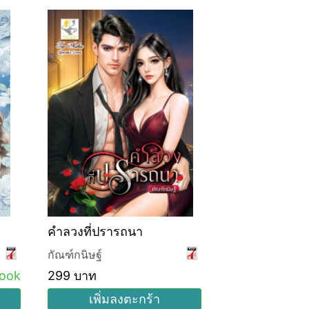
คำลวงที่ปรารถนา
กัณฑ์กนิษฐ์
ook
299 บาท
เพิ่มลงตะกร้า