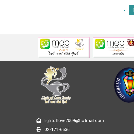
‹
lightoflove2009@hotmail.com
02-171-6636