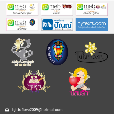
lightoflove2009@hotmail.com