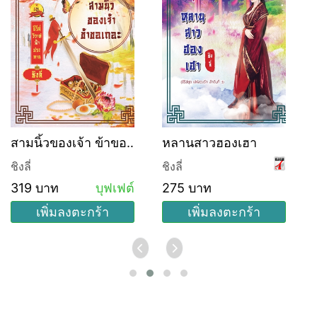
สามนิ้วของเจ้า ข้าขอ
หลานสาวฮองเฮา
เถอะ (บุฟเฟ่ต์)
ชิงลี่
ชิงลี่
ช
319 บาท
บุฟเฟต์
275 บาท
เพิ่มลงตะกร้า
เพิ่มลงตะกร้า