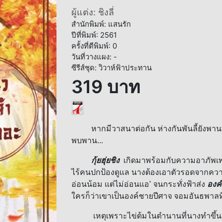
ผู้แต่ง: ชิงลี่
สำนักพิมพ์: แสนรัก
ปีที่พิมพ์: 2561
ครั้งที่ตีพิมพ์: 0
วันที่วางแผง: -
ซีรีส์ชุด: วิวาห์ฟ้าประทาน
319 บาท
หากมีวาสนาต่อกัน ห่างกันพันลี้ยังพานพบ 
พบพาน...
กุ้ยฮุ่ยชิง
เกิดมาพร้อมกับความอาภัพเพรา
ไร้คนปกป้องดูแล นางต้องเอาตัวรอดจากคว
อ่อนน้อม แต่ไม่อ่อนแอ’ จนกระทั่งฟ้าส่ง
องค์
ใครก็ว่าเขาเป็นองค์ชายปีศาจ จอมอันธพาลที่
เหตุเพราะไข่ต้มในตำนานที่นางทำขึ้นมา 