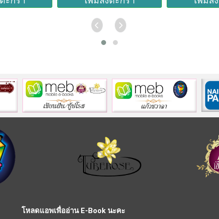
งตะกร้า
เพิ่มลงตะกร้า
เพิ่มล
โหลดแอพเพื่ออ่าน E-Book นะคะ