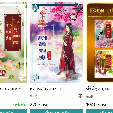
ดมีลูกกับข้า
หลานสาวฮองเฮา
ซีรีส์ชุด บุปผ
์)
ชิงลี่
ชิงลี่
บุฟเฟต์
275 บาท
1040 บาท