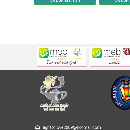
งตะกร้า
เพิ่มลงตะกร้า
เพิ่มล
lightoflove2009@hotmail.com