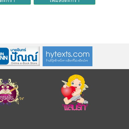
งตะกร้า
เพิ่มลงตะกร้า
เพิ่มล