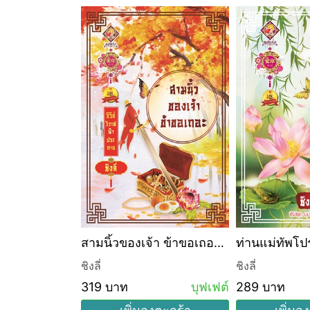
หลานสาวฮองเฮา (บุฟเฟ่ต์)
สามนิ้วของเจ้า ข้าขอเถอะ
ท่านแม่ทัพโปร
(บุฟเฟ่ต์)
เถอะ (บุฟเฟ่ต
ชิงลี่
ชิงลี่
บุฟเฟต์
319 บาท
บุฟเฟต์
289 บาท