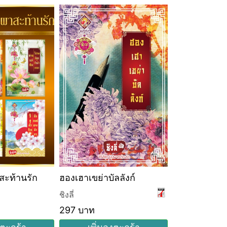
าสะท้านรัก
ฮองเฮาเขย่าบัลลังก์
ท่านแม่ทัพโปร
เถอะ
ชิงลี่
ชิงลี่
297 บาท
289 บาท