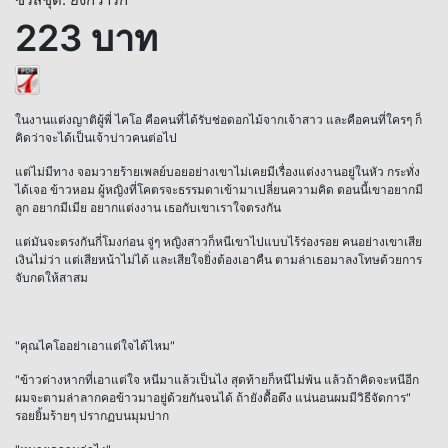
223 บาท
ในงานแต่งญาติผู้พี่ ไคโอ คือคนที่ได้รับช่อดอกไม้จากเจ้าสาว และคือคนที่ใครๆ ก็
คิดว่าจะได้เป็นเจ้าบ่าวคนต่อไป
แต่ไม่มีทาง จอมวายร้ายเพลย์บอยอย่างเขาไม่เคยมีเรื่องแต่งงานอยู่ในหัว กระทั่ง
ได้เจอ ข้าวหอม ผู้หญิงที่โคตรจะธรรมดาเข้ามาเปลี่ยนความคิด ตอนนี้เขาอยากมี
ลูก อยากมีเมีย อยากแต่งงาน เธอกับเขาเราใจตรงกัน
แต่มันจะตรงกันกี่โมงก่อน จู่ๆ หญิงสาวก็หนีเขาไปแบบไร้ร่องรอย คนอย่างเขาเสีย
เงินไม่ว่า แต่เสียหน้าไม่ได้ และเสียใจยิ่งต้องเอาคืน ตามล่าเธอมาลงโทษด้วยการ
จับกดให้สาสม
"คุณไคโออย่าเอาแต่ใจได้ไหม"
"ข้าวต่างหากที่เอาแต่ใจ หนีมาแล้วเป็นไง สุดท้ายก็หนีไม่พ้น แล้วถ้าคิดจะหนีอีก
ผมจะตามล่าลากคอข้าวมาอยู่ด้วยกันจนได้ ถ้ายังดื้อดึง แน่นอนผมมีวิธีจัดการ"
รอยยิ้มร้ายๆ ปรากฏบนมุมปาก