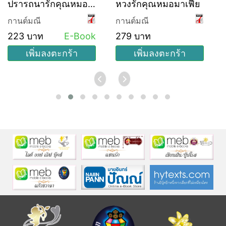
ปรารถนารักคุณหมอ
หวงรักคุณหมอมาเฟีย
มาเฟีย (ซีรีส์ชุด อยาก
กานต์มณี
กานต์มณี
รัก ลำดับที่ 2)
223 บาท
E-Book
279 บาท
เพิ่มลงตะกร้า
เพิ่มลงตะกร้า